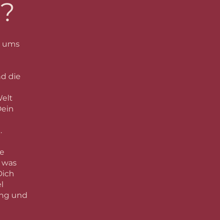
a?
s ums
nd die
Welt
Dein
.
ne
, was
Dich
l
ung und