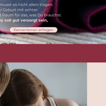
musst es nicht allein tragen.
er Geburt mit echter
 Raum für das, was Du brauchst.
y soll gut versorgt sein,
Kennenlernen anfragen