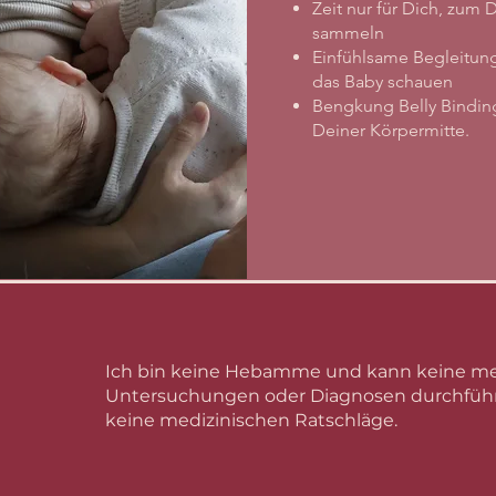
Zeit nur für Dich, zu
sammeln
Einfühlsame Begleitung 
das Baby schauen
Bengkung Belly Binding
Deiner Körpermitte.
Ich bin keine Hebamme und kann keine me
Untersuchungen oder Diagnosen durchfüh
keine medizinischen Ratschläge.