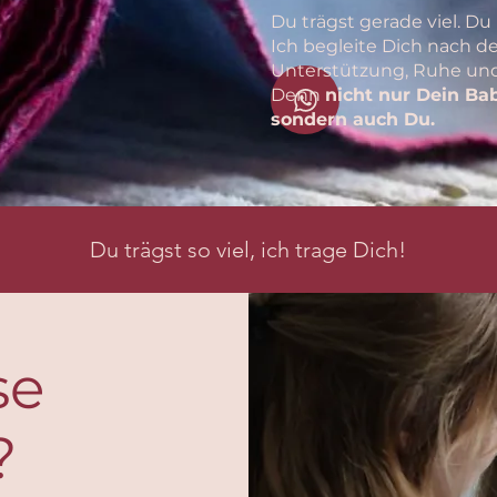
Du trägst gerade viel. Du 
Ich begleite Dich nach d
Unterstützung, Ruhe und
Denn
nicht nur Dein Bab
sondern auch Du.
Du trägst so viel, ich trage Dich!
se
?