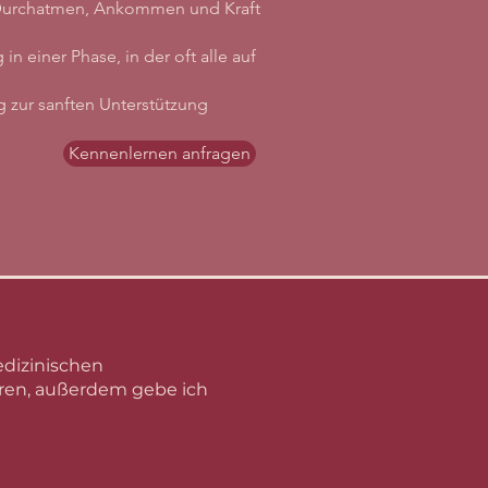
m Durchatmen, Ankommen und Kraft
in einer Phase, in der oft alle auf
 zur sanften Unterstützung
Kennenlernen anfragen
dizinischen
ren, außerdem gebe ich