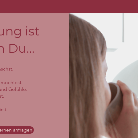
ung ist
nn Du…
schst.
 möchtest.
und Gefühle.
t.
rst.
ernen anfragen