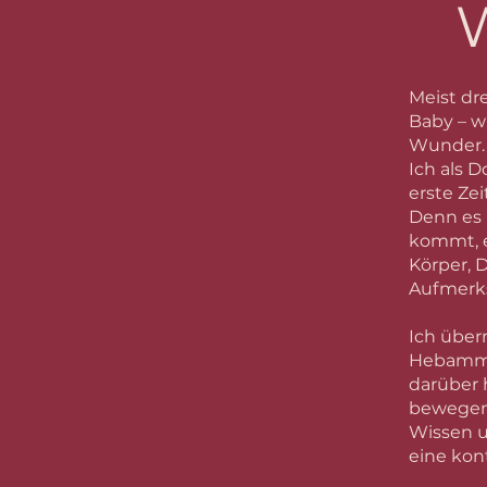
W
Meist dr
Baby – w
Wunder
Ich als 
erste Ze
Denn es 
kommt, e
Körper, 
Aufmerks
Ich über
Hebamme
darüber h
bewegen,
Wissen u
eine kon