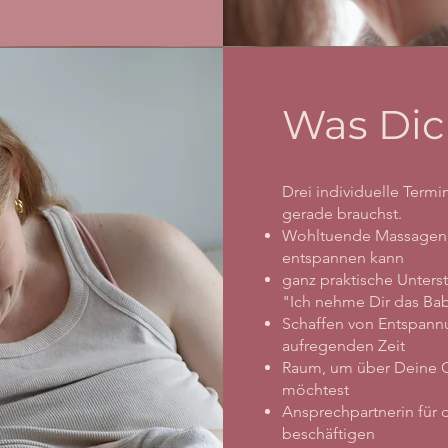
Was Dic
Drei individuelle Term
gerade brauchst.
Wohltuende Massagen, 
entspannen kann
ganz praktische Unters
"Ich nehme Dir das Ba
Schaffen von Entspannu
aufregenden Zeit
Raum, um über Deine G
möchtest
Ansprechpartnerin für 
beschäftigen