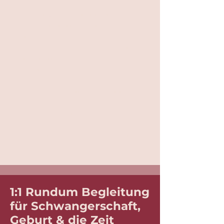
Dich gut vorbereitet zu fühlen
Sicherheit statt Überforderung
Vertrauen in Deinen Körper
weniger Beschwerden im Alltag
Unterstützung ohne Druck
Raum für Deine Gedanken und
Fragen
Schwangerschaft bewusst zu
erleben
eine Verbündete
Dann bist Du hier genau richtig!
1:1 Rundum Begleitung
für Schwangerschaft,
Geburt & die Zeit