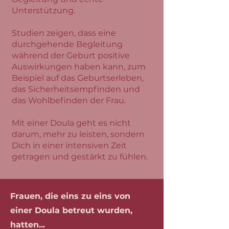
Unterstützung.
Studien zeigen, dass eine
durchgehende Begleitung
während der Geburt positive
Auswirkungen haben kann, zum
Beispiel auf das Geburtserleben,
das Sicherheitsempfinden und
das Wohlbefinden der Frau.
Mit einer Doula geht es nicht
darum, mehr zu leisten, sondern
Dich in einer intensiven Zeit
getragen und gestärkt zu fühlen.
Frauen, die eins zu eins von
einer Doula betreut wurden,
hatten...