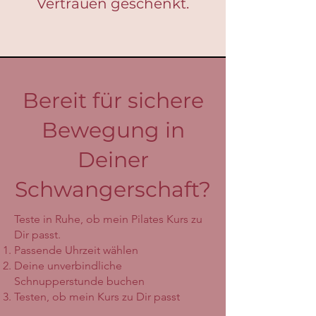
Vertrauen geschenkt.
Bereit für sichere
Bewegung in
Deiner
Schwangerschaft?
Teste in Ruhe, ob mein Pilates Kurs zu
Dir passt.
Passende Uhrzeit wählen
Deine unverbindliche
Schnupperstunde buchen
Testen, ob mein Kurs zu Dir passt