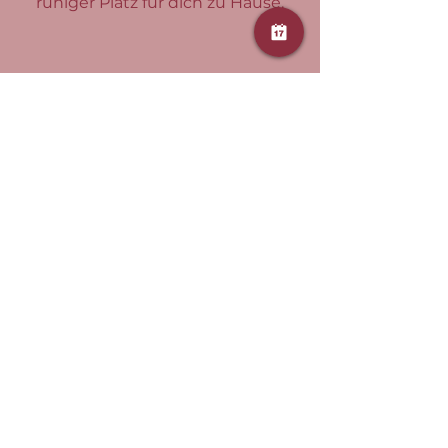
ruhiger Platz für dich zu Hause.
Ab wann darf ich zum
Schwangeren-Kurs?
Viele Kurse starten erst ab der 12.
Woche, ich weiß jedoch, dass sich
oft schon viel früher etwas im
Körpergefühl und im Denken
verändert und sich manche
Übungen nicht mehr richtig
stimmig anfühlen. Deshalb darfst
du dich bei mir bereits ab deinem
positiven Schwangerschaftstest
anmelden und von Anfang an