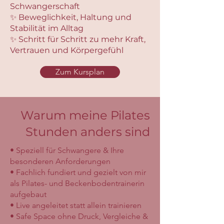
Schwangerschaft
✨ Beweglichkeit, Haltung und
Stabilität im Alltag
✨ Schritt für Schritt zu mehr Kraft,
Vertrauen und Körpergefühl
Zum Kursplan
Warum meine Pilates
Stunden anders sind
• Speziell für Schwangere & Ihre
besonderen Anforderungen
• Fachlich fundiert und gezielt von mir
als Pilates- und Beckenbodentrainerin
aufgebaut
• Live angeleitet statt allein trainieren
• Safe Space ohne Druck, Vergleiche &