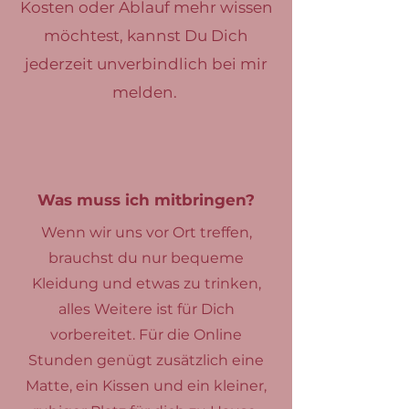
Kosten oder Ablauf mehr wissen
möchtest, kannst Du Dich
jederzeit unverbindlich bei mir
melden.
Was muss ich mitbringen?
Wenn wir uns vor Ort treffen,
brauchst du nur bequeme
Kleidung und etwas zu trinken,
alles Weitere ist für Dich
vorbereitet. Für die Online
Stunden genügt zusätzlich eine
Matte, ein Kissen und ein kleiner,