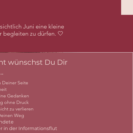
chtlich Juni eine kleine
 begleiten zu dürfen. 🤍
cht wünschst Du Dir
…
 Deiner Seite
eit
ine Gedanken
ng ohne Druck
icht zu verlieren
 Deinen Weg
ündete
 in der Informationsflut