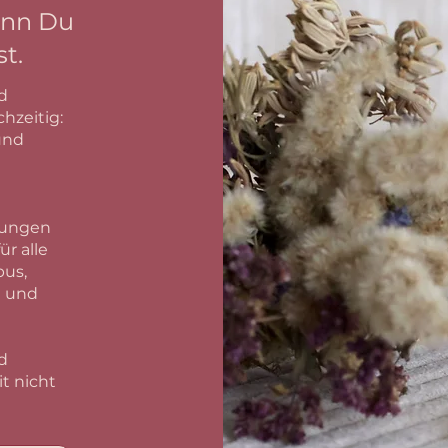
enn Du
t.
d
chzeitig:
und
dungen
ür alle
bus,
e und
d
it nicht