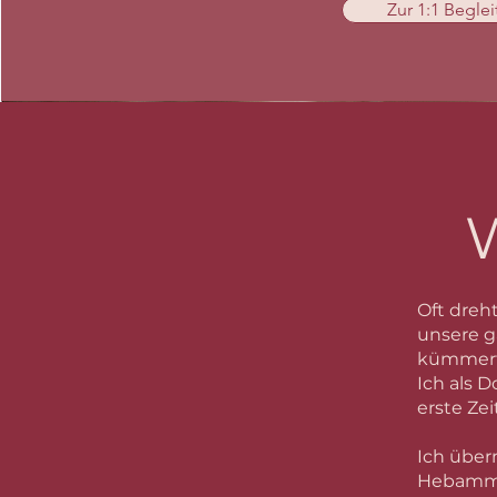
Zur 1:1 Begle
W
Oft dreh
unsere g
kümmert 
Ich als 
erste Ze
Ich über
Hebamme