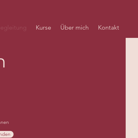
egleitung
Kurse
Über mich
Kontakt
n
ihnen
inden