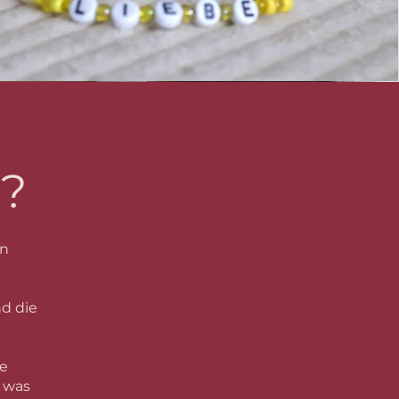
a?
en
nd die
ne
, was