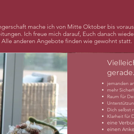
erschaft mache ich von Mitte Oktober bis voraussi
tungen. Ich freue mich darauf, Euch danach wieder
Alle anderen Angebote finden wie gewohnt statt.
Viellei
gerade
jemanden an
mehr Sicherh
Raum für De
Unterstützu
Dich selbst n
Klarheit für
eine Verb
einen Anker