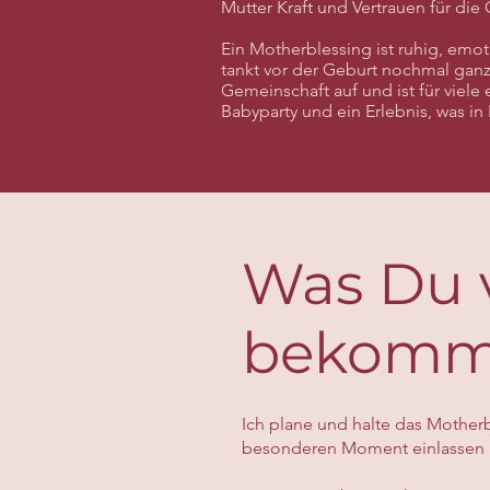
Mutter Kraft und Vertrauen für di
Ein Motherblessing ist ruhig, emot
tankt vor der Geburt nochmal ganz
Gemeinschaft auf und ist für viele
Babyparty und ein Erlebnis, was in 
Was Du 
bekomm
Ich plane und halte das Motherb
besonderen Moment einlassen 