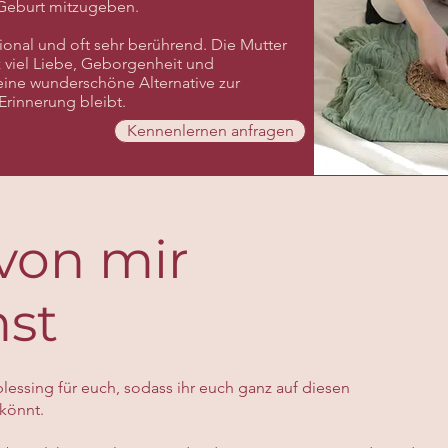
e Geburt mitzugeben.
ional und oft sehr berührend. Die Mutter
 viel Liebe, Geborgenheit und
 eine wunderschöne Alternative zur
Erinnerung bleibt.
Kennenlernen anfragen
von mir
st
lessing für euch, sodass ihr euch ganz auf diesen
könnt.