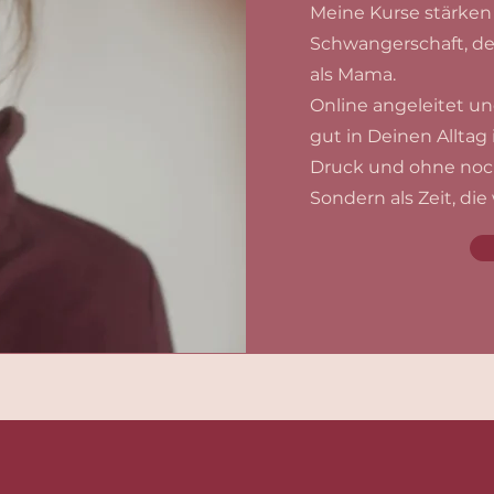
Meine Kurse stärken 
Schwangerschaft, d
als Mama.
Online angeleitet un
gut in Deinen Alltag
Druck und ohne noc
Sondern als Zeit, die 