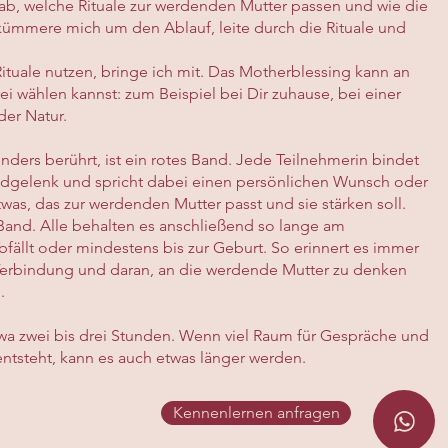
b, welche Rituale zur werdenden Mutter passen und wie die
h kümmere mich um den Ablauf, leite durch die Rituale und
e Rituale nutzen, bringe ich mit. Das Motherblessing kann an
ei wählen kannst: zum Beispiel bei Dir zuhause, bei einer
der Natur.
onders berührt, ist ein rotes Band. Jede Teilnehmerin bindet
ndgelenk und spricht dabei einen persönlichen Wunsch oder
was, das zur werdenden Mutter passt und sie stärken soll.
Band. Alle behalten es anschließend so lange am
bfällt oder mindestens bis zur Geburt. So erinnert es immer
erbindung und daran, an die werdende Mutter zu denken
.
twa zwei bis drei Stunden. Wenn viel Raum für Gespräche und
steht, kann es auch etwas länger werden.
Kennenlernen anfragen