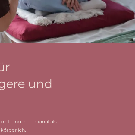
ür
gere und
 nicht nur emotional als
körperlich.