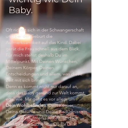
Baby.
Oft richtet sich in der Schwangerschaft
und bei der Geburt die
Aufmerksamtkeit auf das Kind. Dabei
gerät die Frau schnell aus dem Blick.
Für mich stehst deshalb Du im
Mittelpunkt. Mit Deinen Wünschen,
Deinem Körper, Deinen
Entscheidungen und allem, was diese
Zeit mit sich bringt.
Denn es kommt nicht nur darauf an,
dass das Baby gesund zur Welt kommt,
egal wie. Mir geht es vor allem um
Dein Wohlbefinden
. Dein Körper,
Deine Gefühle und Deine Bedürfnisse
verdienen Aufmerksamkeit. Und ich
bin die eine Sache, die Du für Dich