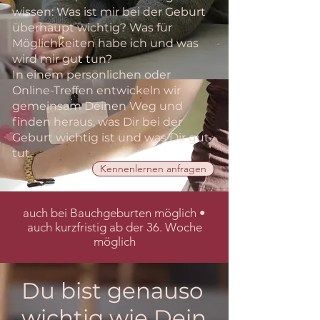
wissen: Was ist mir bei der Geburt
überhaupt wichtig? Was für
Möglichkeiten habe ich und was
wird mir gut tun?
In einem persönlichen oder
Online-Treffen entwickeln wir
gemeinsam Deinen Weg und
finden heraus, was Dir bei der
Geburt wichtig ist und was Dir gut
tut.
Kennenlernen anfragen
auch bei Bauchgeburten möglich •
auch kurzfristig ab der 36. Woche
möglich
Du bist genauso
wichtig wie Dein