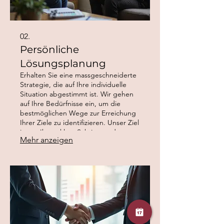
02.
Persönliche
Lösungsplanung
Erhalten Sie eine massgeschneiderte
Strategie, die auf Ihre individuelle
Situation abgestimmt ist. Wir gehen
auf Ihre Bedürfnisse ein, um die
bestmöglichen Wege zur Erreichung
Ihrer Ziele zu identifizieren. Unser Ziel
ist es, Ihnen klare Schritte und
Mehr anzeigen
effektive Empfehlungen für Ihren
Erfolg zu bieten.