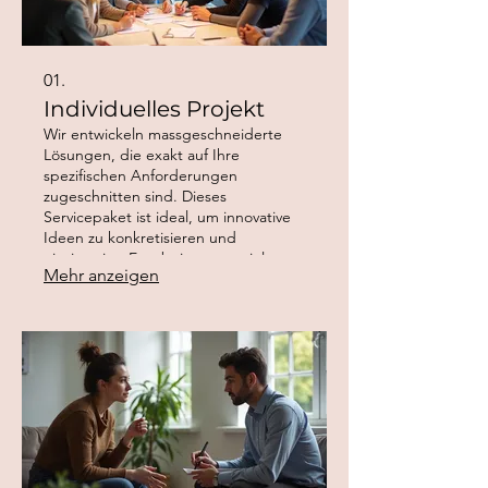
01.
Individuelles Projekt
Wir entwickeln massgeschneiderte
Lösungen, die exakt auf Ihre
spezifischen Anforderungen
zugeschnitten sind. Dieses
Servicepaket ist ideal, um innovative
Ideen zu konkretisieren und
einzigartige Ergebnisse zu erzielen,
Mehr anzeigen
die Ihre Ziele unterstützen. Unser
Team arbeitet eng mit Ihnen
zusammen, um Ihre Vision zu
verwirklichen und einen greifbaren
Mehrwert zu schaffen.