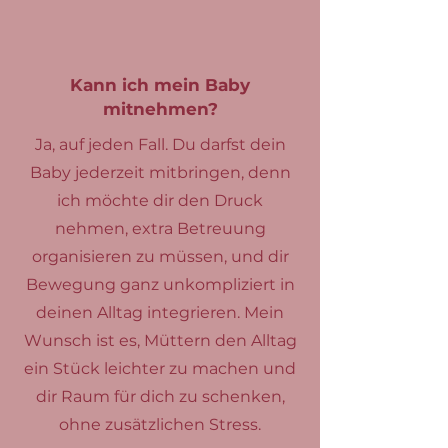
Kann ich mein Baby
mitnehmen?
Ja, auf jeden Fall. Du darfst dein
Baby jederzeit mitbringen, denn
ich möchte dir den Druck
nehmen, extra Betreuung
organisieren zu müssen, und dir
Bewegung ganz unkompliziert in
deinen Alltag integrieren. Mein
Wunsch ist es, Müttern den Alltag
ein Stück leichter zu machen und
dir Raum für dich zu schenken,
ohne zusätzlichen Stress.