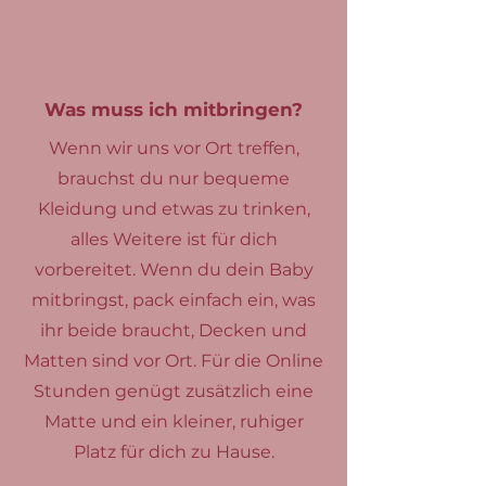
Was muss ich mitbringen?
Wenn wir uns vor Ort treffen,
brauchst du nur bequeme
Kleidung und etwas zu trinken,
alles Weitere ist für dich
vorbereitet. Wenn du dein Baby
mitbringst, pack einfach ein, was
ihr beide braucht, Decken und
Matten sind vor Ort. Für die Online
Stunden genügt zusätzlich eine
Matte und ein kleiner, ruhiger
Platz für dich zu Hause.