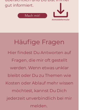
gut informiert.
Mach mit!
Häufige Fragen
Hier findest Du Antworten auf
Fragen, die mir oft gestellt
werden. Wenn etwas unklar
bleibt oder Du zu Themen wie
Kosten oder Ablauf mehr wissen
möchtest, kannst Du Dich
jederzeit unverbindlich bei mir
melden.