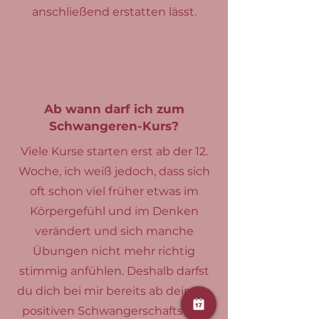
anschließend erstatten lässt.
Ab wann darf ich zum
Schwangeren-Kurs?
Viele Kurse starten erst ab der 12.
Woche, ich weiß jedoch, dass sich
oft schon viel früher etwas im
Körpergefühl und im Denken
verändert und sich manche
Übungen nicht mehr richtig
stimmig anfühlen. Deshalb darfst
du dich bei mir bereits ab deinem
positiven Schwangerschaftstest