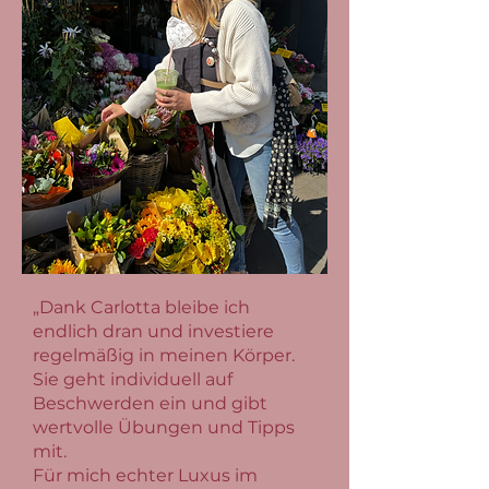
„Dank Carlotta bleibe ich
endlich dran und investiere
regelmäßig in meinen Körper.
Sie geht individuell auf
Beschwerden ein und gibt
wertvolle Übungen und Tipps
mit.
Für mich echter Luxus im