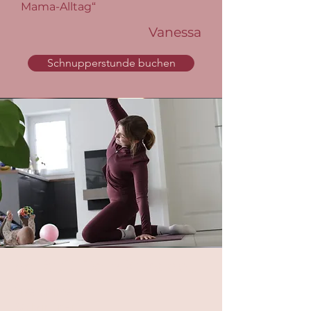
Mama-Alltag“
Vanessa
Schnupperstunde buchen
So läuft Dein Kurs ab...
Live online
60 Minuten