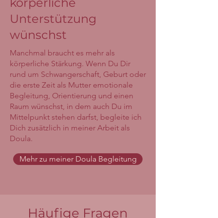
körperliche
Unterstützung
wünschst
Manchmal braucht es mehr als
körperliche Stärkung. Wenn Du Dir
rund um Schwangerschaft, Geburt oder
die erste Zeit als Mutter emotionale
Begleitung, Orientierung und einen
Raum wünschst, in dem auch Du im
Mittelpunkt stehen darfst, begleite ich
Dich zusätzlich in meiner Arbeit als
Doula.
Mehr zu meiner Doula Begleitung
Häufige Fragen