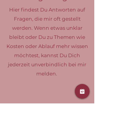
Hier findest Du Antworten auf
Fragen, die mir oft gestellt
werden. Wenn etwas unklar
bleibt oder Du zu Themen wie
Kosten oder Ablauf mehr wissen
möchtest, kannst Du Dich
jederzeit unverbindlich bei mir
melden.
Was muss ich mitbringen?
Wenn wir uns vor Ort treffen,
brauchst du nur bequeme