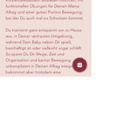
Körperbewusstsein aufbauen möchten, mit 
funktionellen Übungen für Deinen Mama 
Alltag und einer guten Portion Bewegung, 
bei der Du auch mal ins Schwitzen kommst.
Du trainierst ganz entspannt von zu Hause 
aus, in Deiner vertrauten Umgebung, 
während Dein Baby neben Dir spielt, 
beschäftigt ist oder vielleicht sogar schläft. 
So sparst Du Dir Wege, Zeit und 
Organisation und kannst Bewegung 
unkompliziert in Deinen Alltag integrieren, 
bekommst aber trotzdem eine 
hochwertige, auf Dich abgestimmte Live 
Stunde mit klarer Anleitung, persönlicher 
Korrektur und echter Begleitung durch 
eine ausgebildete Trainerin, damit Du 
sicher, effektiv und gesund trainierst
Diese Veranstaltung teilen