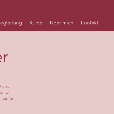
egleitung
Kurse
Über mich
Kontakt
er
ät und
en Dir
 nur für