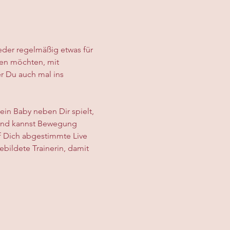
ieder regelmäßig etwas für 
uen möchten, mit 
 Du auch mal ins 
in Baby neben Dir spielt, 
n und kannst Bewegung 
f Dich abgestimmte Live 
bildete Trainerin, damit 