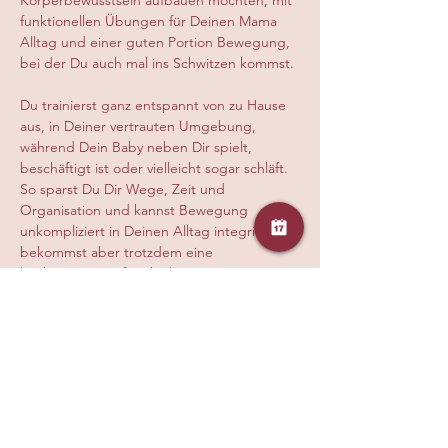
Körperbewusstsein aufbauen möchten, mit 
funktionellen Übungen für Deinen Mama 
Alltag und einer guten Portion Bewegung, 
bei der Du auch mal ins Schwitzen kommst.
Du trainierst ganz entspannt von zu Hause 
aus, in Deiner vertrauten Umgebung, 
während Dein Baby neben Dir spielt, 
beschäftigt ist oder vielleicht sogar schläft. 
So sparst Du Dir Wege, Zeit und 
Organisation und kannst Bewegung 
unkompliziert in Deinen Alltag integrieren, 
bekommst aber trotzdem eine 
hochwertige, auf Dich abgestimmte Live 
Stunde mit klarer Anleitung, persönlicher 
Korrektur und echter Begleitung durch 
eine ausgebildete Trainerin, damit Du 
sicher, effektiv und gesund trainierst
Diese Veranstaltung teilen