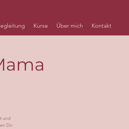
egleitung
Kurse
Über mich
Kontakt
| Mama
ät und
en Dir