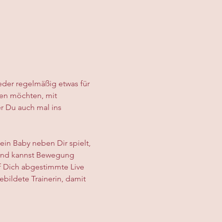
ieder regelmäßig etwas für 
uen möchten, mit 
 Du auch mal ins 
in Baby neben Dir spielt, 
n und kannst Bewegung 
f Dich abgestimmte Live 
bildete Trainerin, damit 