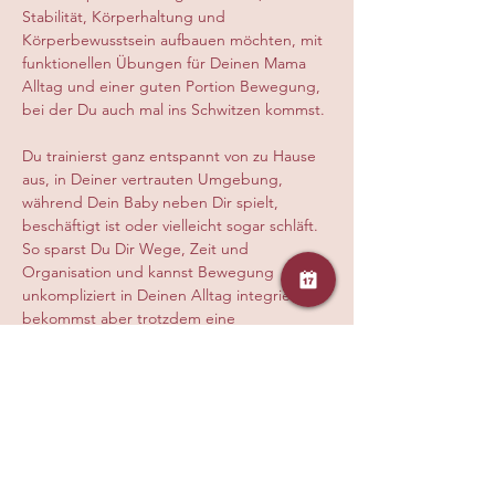
Stabilität, Körperhaltung und 
Körperbewusstsein aufbauen möchten, mit 
funktionellen Übungen für Deinen Mama 
Alltag und einer guten Portion Bewegung, 
bei der Du auch mal ins Schwitzen kommst.
Du trainierst ganz entspannt von zu Hause 
aus, in Deiner vertrauten Umgebung, 
während Dein Baby neben Dir spielt, 
beschäftigt ist oder vielleicht sogar schläft. 
So sparst Du Dir Wege, Zeit und 
Organisation und kannst Bewegung 
unkompliziert in Deinen Alltag integrieren, 
bekommst aber trotzdem eine 
hochwertige, auf Dich abgestimmte Live 
Stunde mit klarer Anleitung, persönlicher 
Korrektur und echter Begleitung durch 
eine ausgebildete Trainerin, damit Du 
sicher, effektiv und gesund trainierst