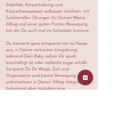
Stabilität, Körperhaltung und 
Körperbewusstsein aufbauen möchten, mit 
funktionellen Übungen für Deinen Mama 
Alltag und einer guten Portion Bewegung, 
bei der Du auch mal ins Schwitzen kommst.
Du trainierst ganz entspannt von zu Hause 
aus, in Deiner vertrauten Umgebung, 
während Dein Baby neben Dir spielt, 
beschäftigt ist oder vielleicht sogar schläft. 
So sparst Du Dir Wege, Zeit und 
Organisation und kannst Bewegung 
unkompliziert in Deinen Alltag integrieren, 
bekommst aber trotzdem eine 
hochwertige, auf Dich abgestimmte Live 
Stunde mit klarer Anleitung, persönlicher 
Korrektur und echter Begleitung durch 
eine ausgebildete Trainerin, damit Du 
sicher, effektiv und gesund trainierst