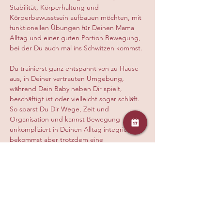
Stabilität, Körperhaltung und 
Körperbewusstsein aufbauen möchten, mit 
funktionellen Übungen für Deinen Mama 
Alltag und einer guten Portion Bewegung, 
bei der Du auch mal ins Schwitzen kommst.
Du trainierst ganz entspannt von zu Hause 
aus, in Deiner vertrauten Umgebung, 
während Dein Baby neben Dir spielt, 
beschäftigt ist oder vielleicht sogar schläft. 
So sparst Du Dir Wege, Zeit und 
Organisation und kannst Bewegung 
unkompliziert in Deinen Alltag integrieren, 
bekommst aber trotzdem eine 
hochwertige, auf Dich abgestimmte Live 
Stunde mit klarer Anleitung, persönlicher 
Korrektur und echter Begleitung durch 
eine ausgebildete Trainerin, damit Du 
sicher, effektiv und gesund trainierst