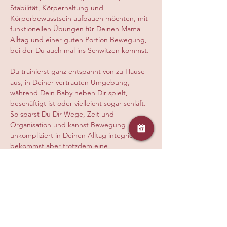
Stabilität, Körperhaltung und 
Körperbewusstsein aufbauen möchten, mit 
funktionellen Übungen für Deinen Mama 
Alltag und einer guten Portion Bewegung, 
bei der Du auch mal ins Schwitzen kommst.
Du trainierst ganz entspannt von zu Hause 
aus, in Deiner vertrauten Umgebung, 
während Dein Baby neben Dir spielt, 
beschäftigt ist oder vielleicht sogar schläft. 
So sparst Du Dir Wege, Zeit und 
Organisation und kannst Bewegung 
unkompliziert in Deinen Alltag integrieren, 
bekommst aber trotzdem eine 
hochwertige, auf Dich abgestimmte Live 
Stunde mit klarer Anleitung, persönlicher 
Korrektur und echter Begleitung durch 
eine ausgebildete Trainerin, damit Du 
sicher, effektiv und gesund trainierst