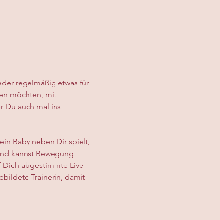
ieder regelmäßig etwas für 
uen möchten, mit 
 Du auch mal ins 
in Baby neben Dir spielt, 
n und kannst Bewegung 
f Dich abgestimmte Live 
bildete Trainerin, damit 