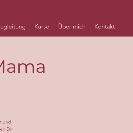
egleitung
Kurse
Über mich
Kontakt
| Mama
ät und
en Dir