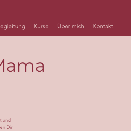
egleitung
Kurse
Über mich
Kontakt
| Mama
ät und
en Dir