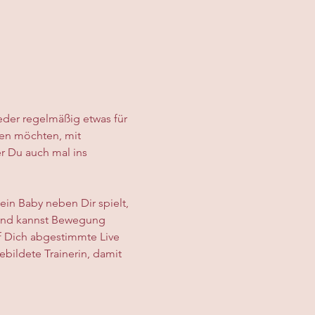
ieder regelmäßig etwas für 
uen möchten, mit 
 Du auch mal ins 
in Baby neben Dir spielt, 
n und kannst Bewegung 
f Dich abgestimmte Live 
bildete Trainerin, damit 