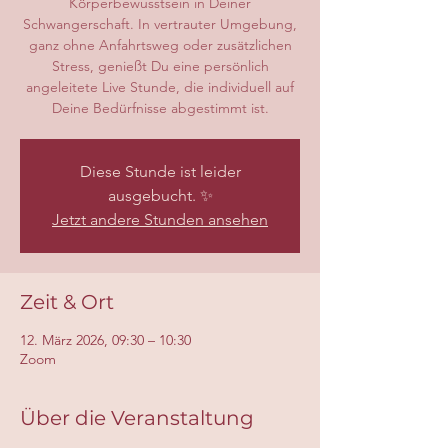
Körperbewusstsein in Deiner
Schwangerschaft. In vertrauter Umgebung,
ganz ohne Anfahrtsweg oder zusätzlichen
Stress, genießt Du eine persönlich
angeleitete Live Stunde, die individuell auf
Deine Bedürfnisse abgestimmt ist.
Diese Stunde ist leider
ausgebucht. ✨
Jetzt andere Stunden ansehen
Zeit & Ort
12. März 2026, 09:30 – 10:30
Zoom
Über die Veranstaltung