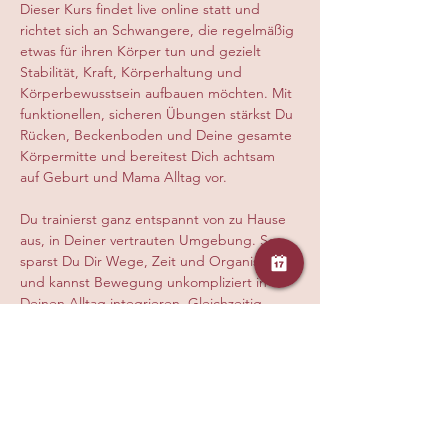
Dieser Kurs findet live online statt und 
richtet sich an Schwangere, die regelmäßig 
etwas für ihren Körper tun und gezielt 
Stabilität, Kraft, Körperhaltung und 
Körperbewusstsein aufbauen möchten. Mit 
funktionellen, sicheren Übungen stärkst Du 
Rücken, Beckenboden und Deine gesamte 
Körpermitte und bereitest Dich achtsam 
auf Geburt und Mama Alltag vor.
Du trainierst ganz entspannt von zu Hause 
aus, in Deiner vertrauten Umgebung. So 
sparst Du Dir Wege, Zeit und Organisation 
und kannst Bewegung unkompliziert in 
Deinen Alltag integrieren. Gleichzeitig 
erhältst Du eine hochwertige, auf Deine 
Umstände abgestimmte Live Stunde mit 
klarer Anleitung, persönlicher Korrektur 
und einfühlsamer Begleitung, damit Du 
sicher, effektiv und gesund trainierst.