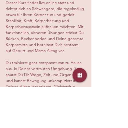
Dieser Kurs findet live online statt und 
richtet sich an Schwangere, die regelmäßig 
etwas für ihren Körper tun und gezielt 
Stabilität, Kraft, Körperhaltung und 
Körperbewusstsein aufbauen möchten. Mit 
funktionellen, sicheren Übungen stärkst Du 
Rücken, Beckenboden und Deine gesamte 
Körpermitte und bereitest Dich achtsam 
auf Geburt und Mama Alltag vor.
Du trainierst ganz entspannt von zu Hause 
aus, in Deiner vertrauten Umgebung. So 
sparst Du Dir Wege, Zeit und Organisation 
und kannst Bewegung unkompliziert in 
Deinen Alltag integrieren. Gleichzeitig 
erhältst Du eine hochwertige, auf Deine 
Umstände abgestimmte Live Stunde mit 
klarer Anleitung, persönlicher Korrektur 
und einfühlsamer Begleitung, damit Du 
sicher, effektiv und gesund trainierst.