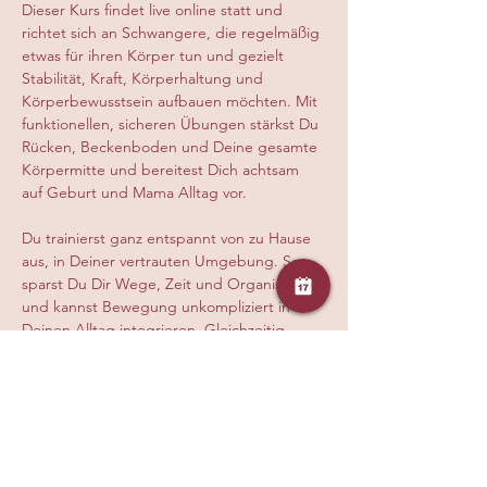
Dieser Kurs findet live online statt und 
richtet sich an Schwangere, die regelmäßig 
etwas für ihren Körper tun und gezielt 
Stabilität, Kraft, Körperhaltung und 
Körperbewusstsein aufbauen möchten. Mit 
funktionellen, sicheren Übungen stärkst Du 
Rücken, Beckenboden und Deine gesamte 
Körpermitte und bereitest Dich achtsam 
auf Geburt und Mama Alltag vor.
Du trainierst ganz entspannt von zu Hause 
aus, in Deiner vertrauten Umgebung. So 
sparst Du Dir Wege, Zeit und Organisation 
und kannst Bewegung unkompliziert in 
Deinen Alltag integrieren. Gleichzeitig 
erhältst Du eine hochwertige, auf Deine 
Umstände abgestimmte Live Stunde mit 
klarer Anleitung, persönlicher Korrektur 
und einfühlsamer Begleitung, damit Du 
sicher, effektiv und gesund trainierst.