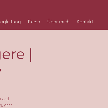
egleitung
Kurse
Über mich
Kontakt
ere |
y
ft und
g, ganz