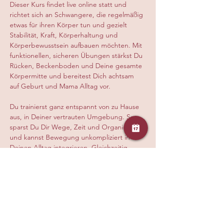
Dieser Kurs findet live online statt und 
richtet sich an Schwangere, die regelmäßig 
etwas für ihren Körper tun und gezielt 
Stabilität, Kraft, Körperhaltung und 
Körperbewusstsein aufbauen möchten. Mit 
funktionellen, sicheren Übungen stärkst Du 
Rücken, Beckenboden und Deine gesamte 
Körpermitte und bereitest Dich achtsam 
auf Geburt und Mama Alltag vor.
Du trainierst ganz entspannt von zu Hause 
aus, in Deiner vertrauten Umgebung. So 
sparst Du Dir Wege, Zeit und Organisation 
und kannst Bewegung unkompliziert in 
Deinen Alltag integrieren. Gleichzeitig 
erhältst Du eine hochwertige, auf Deine 
Umstände abgestimmte Live Stunde mit 
klarer Anleitung, persönlicher Korrektur 
und einfühlsamer Begleitung, damit Du 
sicher, effektiv und gesund trainierst.