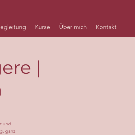
egleitung
Kurse
Über mich
Kontakt
ere |
m
ft und
g, ganz