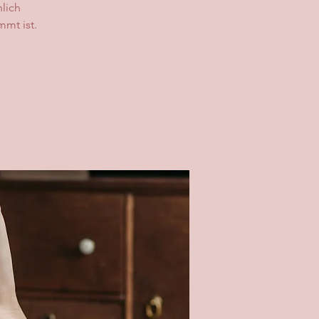
lich
mmt ist.