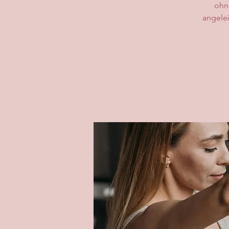
ohn
angelei