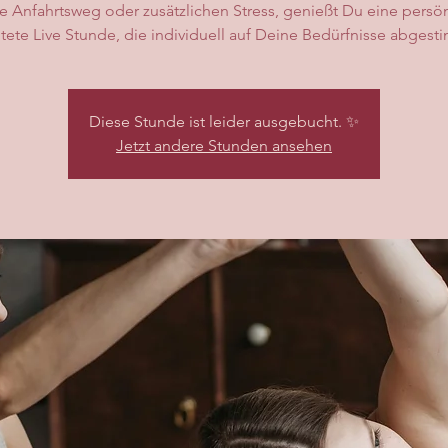
e Anfahrtsweg oder zusätzlichen Stress, genießt Du eine persön
tete Live Stunde, die individuell auf Deine Bedürfnisse abgesti
Diese Stunde ist leider ausgebucht. ✨
Jetzt andere Stunden ansehen