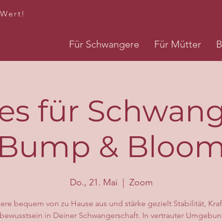
 Wert!
Für Schwangere
Für Mütter
B
tes für Schwang
Bump & Bloo
Do., 21. Mai
  |  
Zoom
iere bequem von zu Hause aus und stärke gezielt Stabilität, Kra
bewusstsein in Deiner Schwangerschaft. In vertrauter Umgebun