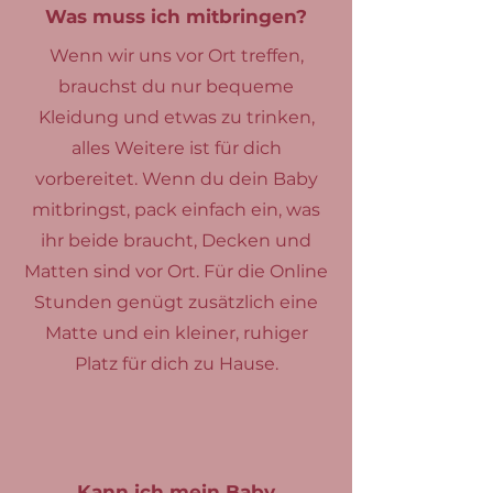
Was muss ich mitbringen?
Wenn wir uns vor Ort treffen,
brauchst du nur bequeme
Kleidung und etwas zu trinken,
alles Weitere ist für dich
vorbereitet. Wenn du dein Baby
mitbringst, pack einfach ein, was
ihr beide braucht, Decken und
Matten sind vor Ort. Für die Online
Stunden genügt zusätzlich eine
Matte und ein kleiner, ruhiger
Platz für dich zu Hause.
Kann ich mein Baby