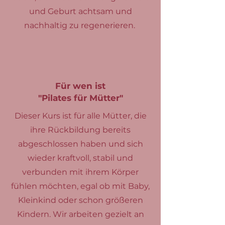
und Geburt achtsam und
nachhaltig zu regenerieren.
Für wen ist
"Pilates für Mütter"
Dieser Kurs ist für alle Mütter, die
ihre Rückbildung bereits
abgeschlossen haben und sich
wieder kraftvoll, stabil und
verbunden mit ihrem Körper
fühlen möchten, egal ob mit Baby,
Kleinkind oder schon größeren
Kindern. Wir arbeiten gezielt an