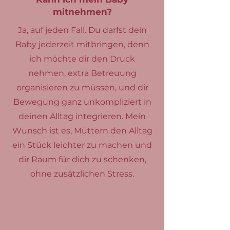
mitnehmen?
Ja, auf jeden Fall. Du darfst dein
Baby jederzeit mitbringen, denn
ich möchte dir den Druck
nehmen, extra Betreuung
organisieren zu müssen, und dir
Bewegung ganz unkompliziert in
deinen Alltag integrieren. Mein
Wunsch ist es, Müttern den Alltag
ein Stück leichter zu machen und
dir Raum für dich zu schenken,
ohne zusätzlichen Stress.