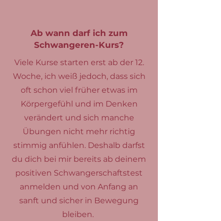
Ab wann darf ich zum
Schwangeren-Kurs?
Viele Kurse starten erst ab der 12.
Woche, ich weiß jedoch, dass sich
oft schon viel früher etwas im
Körpergefühl und im Denken
verändert und sich manche
Übungen nicht mehr richtig
stimmig anfühlen. Deshalb darfst
du dich bei mir bereits ab deinem
positiven Schwangerschaftstest
anmelden und von Anfang an
sanft und sicher in Bewegung
bleiben.