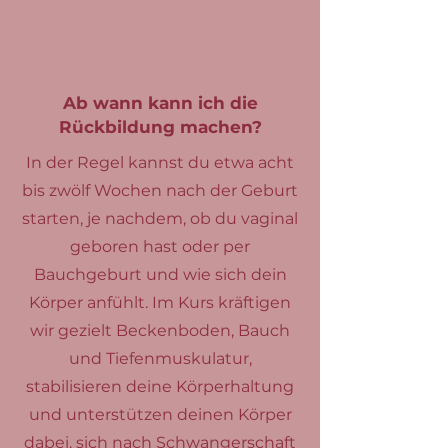
Ab wann kann ich die
Rückbildung machen?
In der Regel kannst du etwa acht
bis zwölf Wochen nach der Geburt
starten, je nachdem, ob du vaginal
geboren hast oder per
Bauchgeburt und wie sich dein
Körper anfühlt. Im Kurs kräftigen
wir gezielt Beckenboden, Bauch
und Tiefenmuskulatur,
stabilisieren deine Körperhaltung
und unterstützen deinen Körper
dabei, sich nach Schwangerschaft