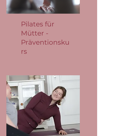
Pilates für
Mütter -
Präventionsku
rs