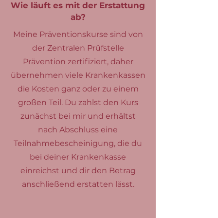
Wie läuft es mit der Erstattung
ab?
Meine Präventionskurse sind von
der Zentralen Prüfstelle
Prävention zertifiziert, daher
übernehmen viele Krankenkassen
die Kosten ganz oder zu einem
großen Teil. Du zahlst den Kurs
zunächst bei mir und erhältst
nach Abschluss eine
Teilnahmebescheinigung, die du
bei deiner Krankenkasse
einreichst und dir den Betrag
anschließend erstatten lässt.