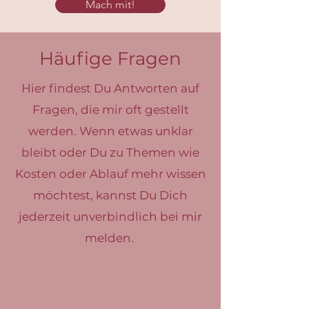
Mach mit!
Häufige Fragen
Hier findest Du Antworten auf
Fragen, die mir oft gestellt
werden. Wenn etwas unklar
bleibt oder Du zu Themen wie
Kosten oder Ablauf mehr wissen
möchtest, kannst Du Dich
jederzeit unverbindlich bei mir
melden.