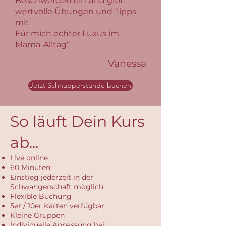
Beschwerden ein und gibt
wertvolle Übungen und Tipps
mit.
Für mich echter Luxus im
Mama-Alltag“
Vanessa
Jetzt Schnupperstunde buchen
So läuft Dein Kurs
ab...
Live online
60 Minuten
Einstieg jederzeit in der
Schwangerschaft möglich
Flexible Buchung
5er / 10er Karten verfügbar
Kleine Gruppen
Individuelle Anpassung bei