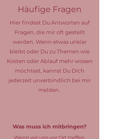
Häufige Fragen
Hier findest Du Antworten auf
Fragen, die mir oft gestellt
werden. Wenn etwas unklar
bleibt oder Du zu Themen wie
Kosten oder Ablauf mehr wissen
möchtest, kannst Du Dich
jederzeit unverbindlich bei mir
melden.
Was muss ich mitbringen?
Wenn wir uns vor Ort treffen,