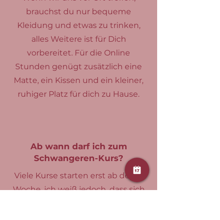
brauchst du nur bequeme
Kleidung und etwas zu trinken,
alles Weitere ist für Dich
vorbereitet. Für die Online
Stunden genügt zusätzlich eine
Matte, ein Kissen und ein kleiner,
ruhiger Platz für dich zu Hause.
Ab wann darf ich zum
Schwangeren-Kurs?
Viele Kurse starten erst ab der 12.
Woche, ich weiß jedoch, dass sich
oft schon viel früher etwas im
Körpergefühl und im Denken