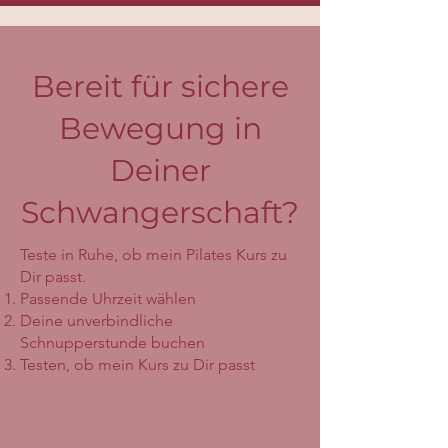
Bereit für sichere
Bewegung in
Deiner
Schwangerschaft?
Teste in Ruhe, ob mein Pilates Kurs zu
Dir passt.
Passende Uhrzeit wählen
Deine unverbindliche
Schnupperstunde buchen
Testen, ob mein Kurs zu Dir passt