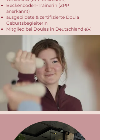
Beckenboden-Trainerin (ZPP
anerkannt)
ausgebildete & zertifizierte Doula
Geburtsbegleiterin
Mitglied bei Doulas in Deutschland e.V.